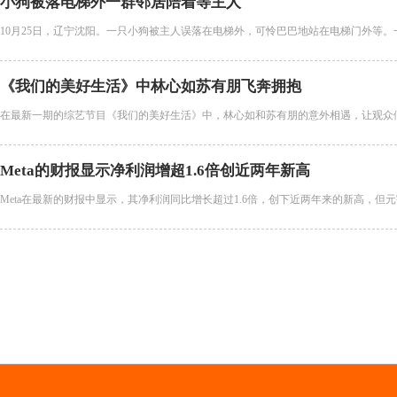
小狗被落电梯外一群邻居陪着等主人
10月25日，辽宁沈阳。一只小狗被主人误落在电梯外，可怜巴巴地站在电梯门外等。
《我们的美好生活》中林心如苏有朋飞奔拥抱
在最新一期的综艺节目《我们的美好生活》中，林心如和苏有朋的意外相遇，让观众们
Meta的财报显示净利润增超1.6倍创近两年新高
Meta在最新的财报中显示，其净利润同比增长超过1.6倍，创下近两年来的新高，但元宇