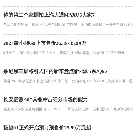
你的第二个家棚拍上汽大通MAXUS大家7
自从岚图梦想家、极氪009等纯电MPV面市以来，国内市场掀起了一股纯电MPV的
2024款小鹏G9上市售价26.39-35.99万
9月19日，2024款小鹏G9正式上市，新车共推出5款车型，售价26.39-35.99万元
慕尼黑车展将引入国内新车盘点新E级/5系/Q6e-
导语:2023年慕尼黑车展上跳票了不少车型，比如标致3008和4008，另外像丰田、
长安启源A07具备冲击细分市场的能力
在国家环保双碳战略的推动下，2022年，尽管疫情复杂，但中国汽车市场新能源汽
极越01正式开启预订预售价25.99万元起