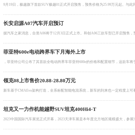
9月19日，极越旗下首款SUV极越01正式开启预售，预售价格为25.99万元起。与此
长安启源A07汽车开启预订
据汽车之家消息，合资A06将于12月3日正式上市。和创A06三款车型已开启预售，
菲亚特600e电动跨界车下月海外上市
，菲亚特公司公布了其首款全电动跨界车菲亚特600e的价格和配置细节，这款车将
领克08上市售价20.88-28.80万元
新车基于CMAEvo架构打造，全系标配智能电混系统，新车的到来也一定程度上可
坦克又一力作机能越野SUV坦克400Hi4-T
2023中国国际汽车展览正式开幕，2023天津车展是本年度北方地区规模盛大，参