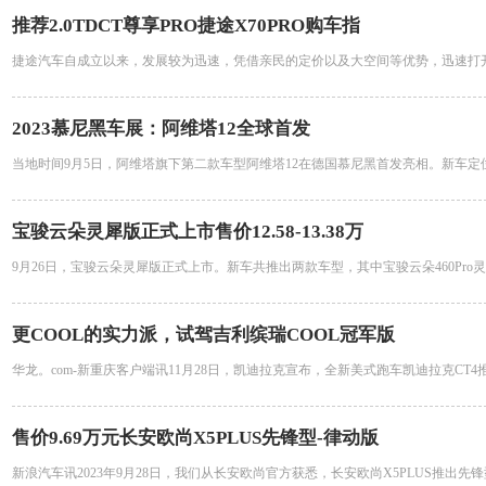
推荐2.0TDCT尊享PRO捷途X70PRO购车指
捷途汽车自成立以来，发展较为迅速，凭借亲民的定价以及大空间等优势，迅速打
2023慕尼黑车展：阿维塔12全球首发
当地时间9月5日，阿维塔旗下第二款车型阿维塔12在德国慕尼黑首发亮相。新车定
宝骏云朵灵犀版正式上市售价12.58-13.38万
9月26日，宝骏云朵灵犀版正式上市。新车共推出两款车型，其中宝骏云朵460Pro
更COOL的实力派，试驾吉利缤瑞COOL冠军版
华龙。com-新重庆客户端讯11月28日，凯迪拉克宣布，全新美式跑车凯迪拉克CT4推
售价9.69万元长安欧尚X5PLUS先锋型-律动版
新浪汽车讯2023年9月28日，我们从长安欧尚官方获悉，长安欧尚X5PLUS推出先锋