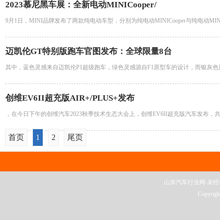
2023慕尼黑车展：全新电动MINICooper/
9月1日，MINI品牌发布了两款纯电动车型，分别为纯电动MINICooper与纯电动MI
迈凯伦GT特别版跑车官图发布：全球限量8台
其中，蓝色灵感来自迈凯伦P1超级跑车，绿色灵感源自F1原型车的设计，而银灰色则在
创维EV6II超充版AIR+/PLUS+发布
，在今日下午的创维汽车2023秋季技术生态大会上，创维EV6II超充版汽车发布，
首页
1
2
尾页
山东汽车行业网-未经本站
Copyrig