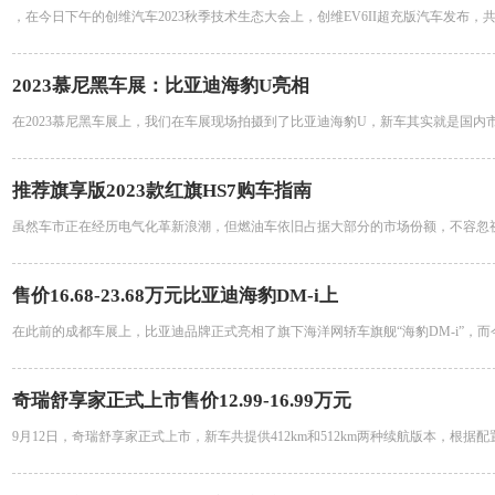
，在今日下午的创维汽车2023秋季技术生态大会上，创维EV6II超充版汽车发布，
2023慕尼黑车展：比亚迪海豹U亮相
在2023慕尼黑车展上，我们在车展现场拍摄到了比亚迪海豹U，新车其实就是国内
推荐旗享版2023款红旗HS7购车指南
虽然车市正在经历电气化革新浪潮，但燃油车依旧占据大部分的市场份额，不容忽
售价16.68-23.68万元比亚迪海豹DM-i上
在此前的成都车展上，比亚迪品牌正式亮相了旗下海洋网轿车旗舰“海豹DM-i”，而今
奇瑞舒享家正式上市售价12.99-16.99万元
9月12日，奇瑞舒享家正式上市，新车共提供412km和512km两种续航版本，根据配