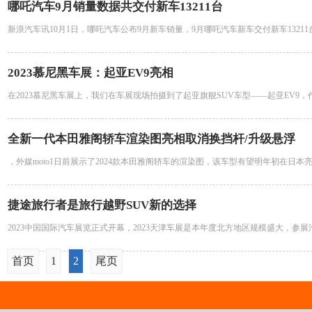
哪吒汽车9月销量数据共交付新车13211台
新浪汽车讯10月1日，哪吒汽车公布9月新车销量，9月哪吒汽车新车交付新车1321
2023慕尼黑车展：起亚EV9亮相
在2023慕尼黑车展上，我们在车展现场拍摄到了起亚旗舰SUV车型——起亚EV9，
全新一代本田雅阁轿车渲染图亮相取消换挡杆/升级悬浮
，外媒moto1日前展示了2024款本田雅阁轿车的渲染图，该车型有望明年初在日本
捷途旅行者是旅行越野SUV新的选择
2023中国国际汽车展览正式开幕，2023天津车展是本年度北方地区规模盛大，参
首页
1
2
尾页