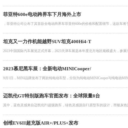
菲亚特600e电动跨界车下月海外上市
，菲亚特公司公布了其首款全电动跨界车菲亚特600e的价格和配置细节，这款车将
坦克又一力作机能越野SUV坦克400Hi4-T
2023中国国际汽车展览正式开幕，2023天津车展是本年度北方地区规模盛大，参
2023慕尼黑车展：全新电动MINICooper/
9月1日，MINI品牌发布了两款纯电动车型，分别为纯电动MINICooper与纯电动MI
迈凯伦GT特别版跑车官图发布：全球限量8台
其中，蓝色灵感来自迈凯伦P1超级跑车，绿色灵感源自F1原型车的设计，而银灰色则在
创维EV6II超充版AIR+/PLUS+发布