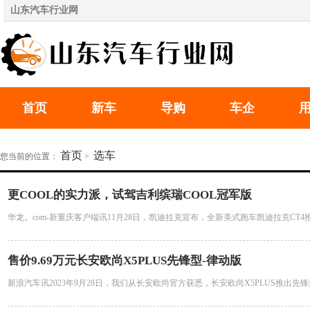
山东汽车行业网
首页
新车
导购
车企
首页
选车
您当前的位置：
>
更COOL的实力派，试驾吉利缤瑞COOL冠军版
华龙。com-新重庆客户端讯11月28日，凯迪拉克宣布，全新美式跑车凯迪拉克CT4推
售价9.69万元长安欧尚X5PLUS先锋型-律动版
新浪汽车讯2023年9月28日，我们从长安欧尚官方获悉，长安欧尚X5PLUS推出先锋