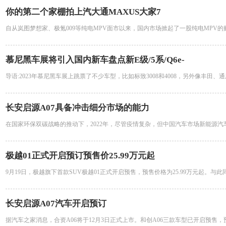
你的第二个家棚拍上汽大通MAXUS大家7
自从岚图梦想家、极氪009等纯电MPV面市以来，国内市场掀起了一股纯电MPV的
慕尼黑车展将引入国内新车盘点新E级/5系/Q6e-
导语:2023年慕尼黑车展上跳票了不少车型，比如标致3008和4008，另外像丰田、
长安启源A07具备冲击细分市场的能力
在国家环保双碳战略的推动下，2022年，尽管疫情复杂，但中国汽车市场新能源汽
极越01正式开启预订预售价25.99万元起
9月19日，极越旗下首款SUV极越01正式开启预售，预售价格为25.99万元起。与此
长安启源A07汽车开启预订
据汽车之家消息，合资A06将于12月3日正式上市。和创A06三款车型已开启预售，